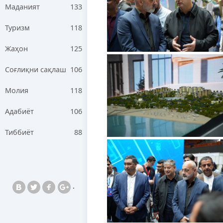
Маданият
133
Туризм
118
Жаҳон
125
Соғлиқни сақлаш
106
Молия
118
Адабиёт
106
Тиббиёт
88
.