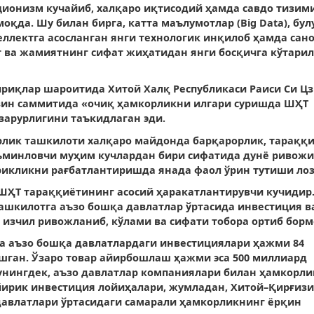
ионизм кучайиб, халқаро иқтисодий ҳамда савдо тизими
қда. Шу билан бирга, катта маълумотлар (Big Data), бул
еллектга асосланган янги технологик инқилоб ҳамда сан
 ва жамиятнинг сифат жиҳатидан янги босқичга кўтари
риқлар шароитида Хитой Халқ Республикаси Раиси Си Ц
зин саммитида «очиқ ҳамкорликни илгари суришда ШҲТ
зарурлигини таъкидлаган эди.
рлик ташкилоти халқаро майдонда барқарорлик, тараққи
ъминловчи муҳим кучлардан бири сифатида дунё ривожи,
икликни рағбатлантиришда янада фаол ўрин тутиши ло
ШҲТ тараққиётининг асосий ҳаракатлантирувчи кучидир
ашкилотга аъзо бошқа давлатлар ўртасида инвестиция в
 изчил ривожланиб, кўлами ва сифати тобора ортиб борм
а аъзо бошқа давлатлардаги инвестициялари ҳажми 84
ган. Ўзаро товар айирбошлаш ҳажми эса 500 миллиард
унингдек, аъзо давлатлар компаниялари билан ҳамкорли
йирик инвестиция лойиҳалари, жумладан, Хитой–Қирғизи
давлатлари ўртасидаги самарали ҳамкорликнинг ёрқин