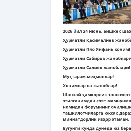
2026 йил 24 июнь, Бишкек шаҳ
Ҳурматли Қасималиев жаноб
Ҳурматли Пяо Янфань хоним!
Ҳурматли Сабиров жаноблари
Ҳурматли Салиев жаноблари!
Муҳтарам меҳмонлар!
Хонимлар ва жаноблар!
Шанхай ҳамкорлик ташкилоти
этилганимдан ғоят мамнунма
номидан форумнинг очилиши
ташкилотчиларга юксак дара
миннатдорлик изҳор этаман.
Бугунги кунда дунёда юз бер