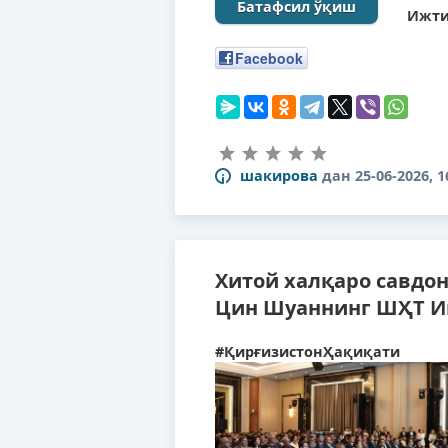
Батафсил ўқиш
Ижти
Facebook
шакирова
дан
25-06-2026, 1
Хитой халқаро савдо
Цин Шуаннинг ШҲТ Ин
#ҚирғизистонҲақиқати