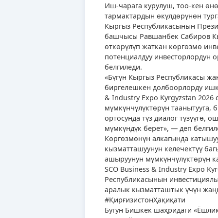
Иш-чарага курулуш, тоо-кен өнө
тармактардын өкүлдөрүнөн тург
Кыргыз Республикасынын Презид
башчысы Равшанбек Сабиров К
өткөрүлүп жаткан көргөзмө ин
потенциалдуу инвесторлордун ор
белгиледи.
«Бүгүн Кыргыз Республикасы жа
биргелешкен долбоорлорду ишке
& Industry Expo Kyrgyzstan 202
мүмкүнчүлүктөрүн таанытууга, 
ортосунда түз диалог түзүүгө, 
мүмкүндүк берет», — деп белги
Көргөзмөнүн алкагында катышу
кызматташуунун келечектүү баг
ашыруунун мүмкүнчүлүктөрүн ка
SCO Business & Industry Expo K
Республикасынын инвестициялы
аралык кызматташтык үчүн жаңы
#ҚирғизистонҲақиқати
Бугун Бишкек шаҳридаги «Ёшлик