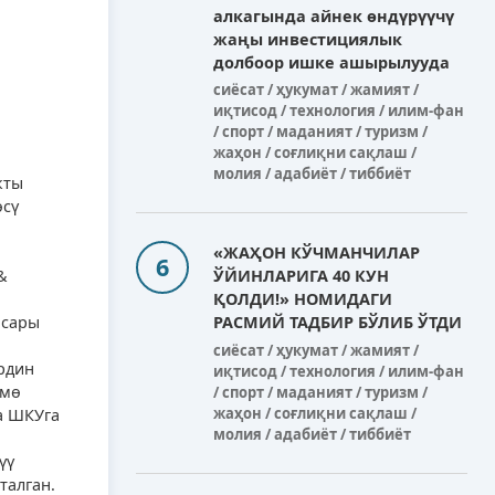
алкагында айнек өндүрүүчү
жаңы инвестициялык
долбоор ишке ашырылууда
сиёсат / ҳукумат / жамият /
иқтисод / технология / илим-фан
/ спорт / маданият / туризм /
жаҳон / соғлиқни сақлаш /
молия / адабиёт / тиббиёт
кты
өсү
«ЖАҲОН КЎЧМАНЧИЛАР
&
ЎЙИНЛАРИГА 40 КУН
ҚОЛДИ!» НОМИДАГИ
асары
РАСМИЙ ТАДБИР БЎЛИБ ЎТДИ
сиёсат / ҳукумат / жамият /
рдин
иқтисод / технология / илим-фан
змө
/ спорт / маданият / туризм /
жаҳон / соғлиқни сақлаш /
а ШКУга
молия / адабиёт / тиббиёт
үү
талган.