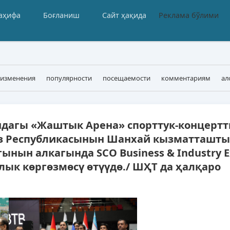
аҳифа
Боғланиш
Сайт ҳақида
Реклама бўлими
 изменения
популярности
посещаемости
комментариям
ал
ница 3
дагы «Жаштык Арена» спорттук-концертт
з Республикасынын Шанхай кызматташты
нын алкагында SCO Business & Industry 
алык көргөзмөсү өтүүдө./ ШҲТ да ҳалқаро