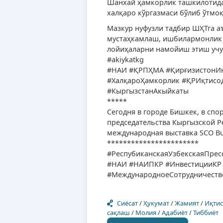
Шанхай ҳамкорлик ташкилотидаги
халқаро кўргазмаси бўлиб ўтмоқ
Мазкур нуфузли тадбир ШҲТга а
мустаҳкамлаш, ишбилармонлик 
лойиҳаларни намойиш этиш учу
#akiykatkg
#НАИ #ҚРПҲМА #ҚирғизистонИнв
#ХалқароҲамкорлик #ҚРИқтисо
#КыргызстанАкыйкаты
*****
Сегодня в городе Бишкек, в сп
председательства Кыргызской Р
международная выставка SCO Busi
***********************
#РеспубиканскаяУзбекскаяПрес
#НАИ #НАИПКР #ИнвестицииКР #К
#МеждународноеСотрудничеств
Сиёсат
/
Ҳукумат
/
Жамият
/
Иқти
сақлаш
/
Молия
/
Адабиёт
/
Тиббиёт