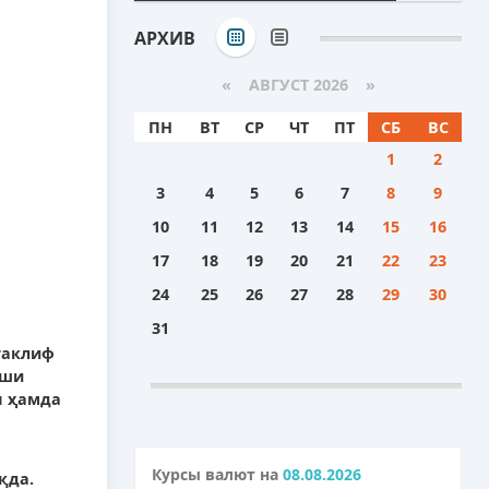
АРХИВ
«
АВГУСТ 2026 »
ПН
ВТ
СР
ЧТ
ПТ
СБ
ВС
1
2
3
4
5
6
7
8
9
10
11
12
13
14
15
16
17
18
19
20
21
22
23
24
25
26
27
28
29
30
31
таклиф
аши
н ҳамда
Курсы валют на
08.08.2026
қда.