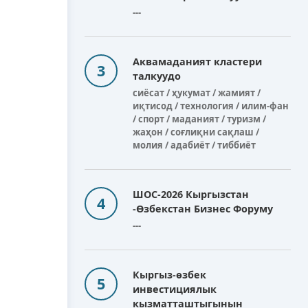
---
Аквамаданият кластери
талкуудо
сиёсат / ҳукумат / жамият /
иқтисод / технология / илим-фан
/ спорт / маданият / туризм /
жаҳон / соғлиқни сақлаш /
молия / адабиёт / тиббиёт
ШОС-2026 Кыргызстан
-Өзбекстан Бизнес Форуму
---
Кыргыз-өзбек
инвестициялык
кызматташтыгынын