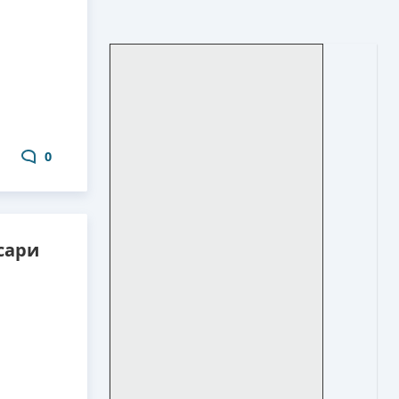
0
сари