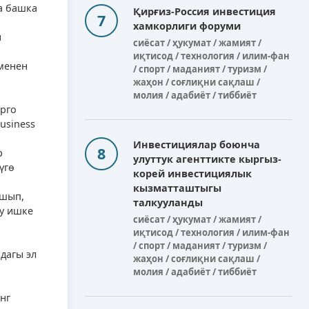
а башка
Қирғиз-Россия инвестиция
хамкорлиги форуми
н
сиёсат / ҳукумат / жамият /
иқтисод / технология / илим-фан
менен
/ спорт / маданият / туризм /
жаҳон / соғлиқни сақлаш /
молия / адабиёт / тиббиёт
рго
usiness
Инвестициялар боюнча
р
улуттук агенттикте кыргыз-
үгө
корей инвестициялык
кызматташтыгы
ышып,
талкууланды
у ишке
сиёсат / ҳукумат / жамият /
иқтисод / технология / илим-фан
/ спорт / маданият / туризм /
дагы эл
жаҳон / соғлиқни сақлаш /
молия / адабиёт / тиббиёт
нг