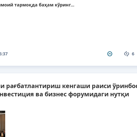
моий тармоқда баҳам кўринг...
6:37
6
ни рағбатлантириш кенгаши раиси ўринбо
вестиция ва бизнес форумидаги нутқи