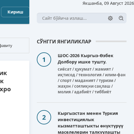
Якшанба, 09 Август 2026
Кириш
СЎНГГИ ЯНГИЛИКЛАР
фавиту
ШОС-2026 Кыргыз-Өзбек
Долбору ишке тушту.
сиёсат / ҳукумат / жамият /
ик
иқтисод / технология / илим-фан
к
/ спорт / маданият / туризм /
жаҳон / соғлиқни сақлаш /
Expo
молия / адабиёт / тиббиёт
Кыргызстан менен Түркия
инвестициялык
кызматташтыкты өнүктүрүү
маселелерин талкуулашты