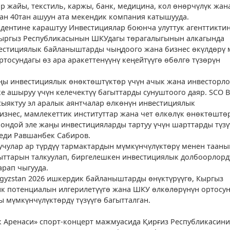
р жайы, текстиль, каржы, банк, медицина, кол өнөрчүлүк жан
ан 40тан ашуун ата мекендик компания катышууда.
ентине караштуу Инвестициялар боюнча улуттук агенттикти
ыргыз Республикасынын ШКУдагы төрагалыгынын алкагында
вестициялык байланыштарды чыңдоого жана бизнес өкүлдөрү 
тосундагы өз ара аракеттенүүнү кеңейтүүгө өбөлгө түзөрүн
ңы инвестициялык өнөктөштүктөр үчүн ачык жана инвесторло
 ашыруу үчүн келечектүү багыттарды сунуштоого даяр. SCO B
6 сыяктуу эл аралык аянтчалар өлкөнүн инвестициялык
бизнес, мамлекеттик институттар жана чет өлкөлүк өнөктөштө
ошондой эле жаңы инвестицияларды тартуу үчүн шарттарды түзү
леди Равшанбек Сабиров.
учулар ар түрдүү тармактардын мүмкүнчүлүктөрү менен таан
ыттарын талкуулап, биргелешкен инвестициялык долбоорлорд
рап чыгууда.
yrgyzstan 2026 ишкердик байланыштарды өнүктүрүүгө, Кыргыз
к потенциалын илгерилетүүгө жана ШКУ өлкөлөрүнүн ортосун
 мүмкүнчүлүктөрдү түзүүгө багытталган.
 Аренаси» спорт-концерт мажмуасида Қирғиз Республикасини