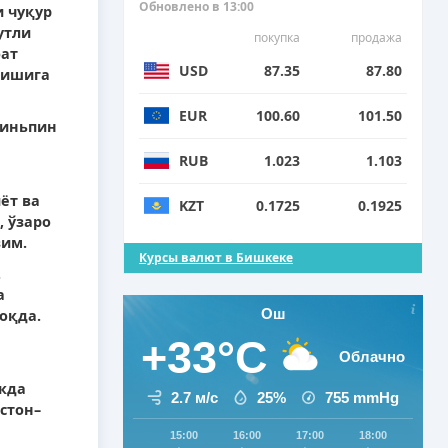
Обновлено в 13:00
 чуқур
утли
покупка
продажа
оат
USD
87.35
87.80
лишига
EUR
100.60
101.50
зиньпин
RUB
1.023
1.103
ёт ва
KZT
0.1725
0.1925
 ўзаро
зим.
Курсы валют в Бишкеке
.
а
Ош
оқда.
+33°C
Облачно
кда
2.7 м/с
25%
755
mmHg
стон–
15:00
16:00
17:00
18:00
19:0