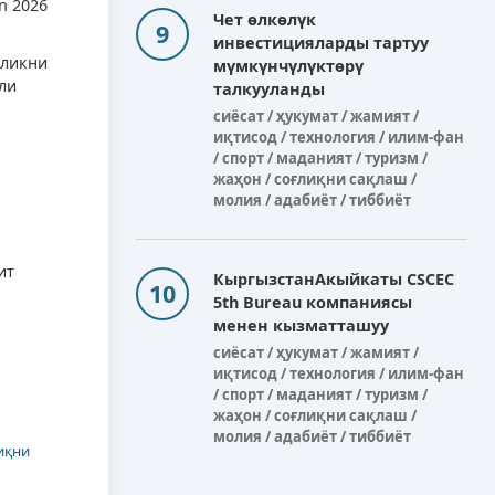
n 2026
Чет өлкөлүк
инвестицияларды тартуу
рликни
мүмкүнчүлүктөрү
ли
талкууланды
сиёсат / ҳукумат / жамият /
иқтисод / технология / илим-фан
/ спорт / маданият / туризм /
жаҳон / соғлиқни сақлаш /
молия / адабиёт / тиббиёт
ит
КыргызстанАкыйкаты CSCEC
5th Bureau компаниясы
менен кызматташуу
сиёсат / ҳукумат / жамият /
иқтисод / технология / илим-фан
/ спорт / маданият / туризм /
жаҳон / соғлиқни сақлаш /
молия / адабиёт / тиббиёт
иқни