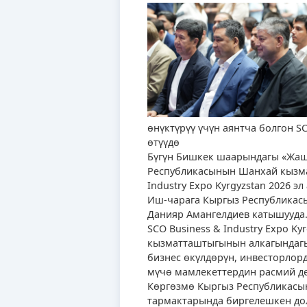
өнүктүрүү үчүн аянтча болгон SC
өтүүдө
Бүгүн Бишкек шаарындагы «Жаш
Республикасынын Шанхай кызма
Industry Expo Kyrgyzstan 2026 э
Иш-чарага Кыргыз Республикас
Данияр Амангелдиев катышууда
SCO Business & Industry Expo 
кызматташтыгынын алкагындагы
бизнес өкүлдөрүн, инвесторлор
мүчө мамлекеттердин расмий д
Көргөзмө Кыргыз Республикасы
тармактарында биргелешкен дол