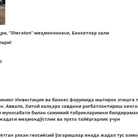
ри, “Sheraton” меҳмонхонаси, Банкетлар зали
лари!
!
нинг Инвестиция ва бизнес форумида иштирок этишга 
н. Аввало, Хитой халқаро савдони рағбатлантириш кенг
 муносабати билан самимий табрикларимни билдирама
жадаги меҳмондўстлик ва пухта тайёргарлик учун
аётган улкан геосиёсий ўзгаришлар янада жадал тус олмо