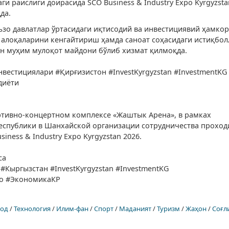
 раислиги доирасида SCO Business & Industry Expo Kyrgyzsta
да.
ъзо давлатлар ўртасидаги иқтисодий ва инвестициявий ҳамко
алоқаларини кенгайтириш ҳамда саноат соҳасидаги истиқбол
н муҳим мулоқот майдони бўлиб хизмат қилмоқда.
естициялари #Қирғизистон #InvestKyrgyzstan #InvestmentKG
диёти
ортивно-концертном комплексе «Жаштык Арена», в рамках
еспублики в Шанхайской организации сотрудничества проход
ness & Industry Expo Kyrgyzstan 2026.
са
ыргызстан #InvestKyrgyzstan #InvestmentKG
о #ЭкономикаКР
сод
/
Технология
/
Илим-фан
/
Спорт
/
Маданият
/
Туризм
/
Жаҳон
/
Соғл