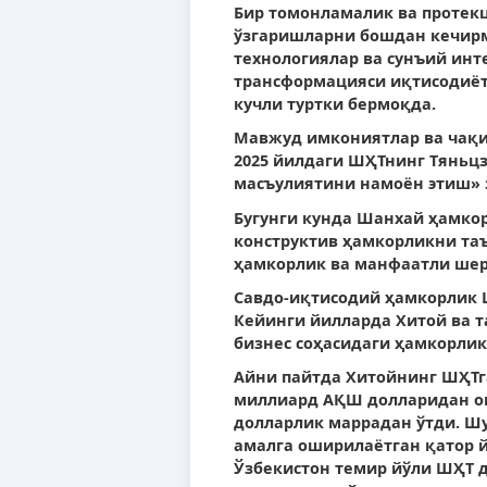
Бир томонламалик ва протекц
ўзгаришларни бошдан кечирмо
технологиялар ва сунъий инт
трансформацияси иқтисодиёт
кучли туртки бермоқда.
Мавжуд имкониятлар ва чақи
2025 йилдаги ШҲТнинг Тяньц
масъулиятини намоён этиш» 
Бугунги кунда Шанхай ҳамко
конструктив ҳамкорликни та
ҳамкорлик ва манфаатли шер
Савдо-иқтисодий ҳамкорлик 
Кейинги йилларда Хитой ва т
бизнес соҳасидаги ҳамкорлик
Айни пайтда Хитойнинг ШҲТг
миллиард АҚШ долларидан ош
долларлик маррадан ўтди. Ш
амалга оширилаётган қатор 
Ўзбекистон темир йўли ШҲТ 