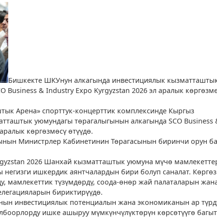
Бишкекте ШКУнун алкагында инвестициялык кызматташты
O Business & Industry Expo Kyrgyzstan 2026 эл аралык көргөзм
тык Арена» спорттук-концерттик комплексинде Кыргыз
тташтык уюмундагы төрагалыгынын алкагында SCO Business 
л аралык көргөзмөсү өтүүдө.
ынын Министрлер Кабинетинин Төрагасынын биринчи орун б
.
Kyrgyzstan 2026 Шанхай кызматташтык уюмуна мүчө мамлекетте
 негизги ишкердик аянтчалардын бири болуп саналат. Көргө
ду, мамлекеттик түзүмдөрдү, соода-өнөр жай палаталарын жан
елегацияларын бириктирүүдө.
нын инвестициялык потенциалын жана экономиканын ар түрд
боорлорду ишке ашыруу мүмкүнчүлүктөрүн көрсөтүүгө багыт