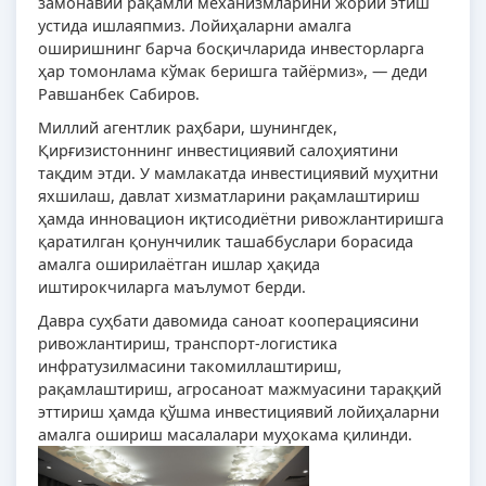
замонавий рақамли механизмларини жорий этиш
устида ишлаяпмиз. Лойиҳаларни амалга
оширишнинг барча босқичларида инвесторларга
ҳар томонлама кўмак беришга тайёрмиз», — деди
Равшанбек Сабиров.
Миллий агентлик раҳбари, шунингдек,
Қирғизистоннинг инвестициявий салоҳиятини
тақдим этди. У мамлакатда инвестициявий муҳитни
яхшилаш, давлат хизматларини рақамлаштириш
ҳамда инновацион иқтисодиётни ривожлантиришга
қаратилган қонунчилик ташаббуслари борасида
амалга оширилаётган ишлар ҳақида
иштирокчиларга маълумот берди.
Давра суҳбати давомида саноат кооперациясини
ривожлантириш, транспорт-логистика
инфратузилмасини такомиллаштириш,
рақамлаштириш, агросаноат мажмуасини тараққий
эттириш ҳамда қўшма инвестициявий лойиҳаларни
амалга ошириш масалалари муҳокама қилинди.