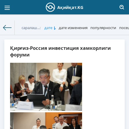
Якшанба, 09 Август 2026
Ақийқат.KG
саралаш...:
дате
дате изменения
популярности
посе
Ақийқат.KG
» Адабиёт
Қирғиз-Россия инвестиция хамкорлиги
форуми