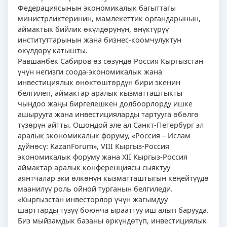
Федерациясынын экономикалык багыттагы
министрликтеринин, мамлекеттик органдарынын,
аймактык бийлик өкүлдөрүнүн, өнүктүрүү
институттарынын жана бизнес-коомчулуктун
өкүлдөрү катышты.
Равшанбек Сабиров өз сөзүндө Россия Кыргызстан
үчүн негизги соода-экономикалык жана
инвестициялык өнөктөштөрдүн бири экенин
белгилеп, аймактар аралык кызматташтыкты
чыңдоо жаңы биргелешкен долбоорлорду ишке
ашырууга жана инвестицияларды тартууга өбөлгө
түзөрүн айтты. Ошондой эле ал Санкт-Петербург эл
аралык экономикалык форуму, «Россия – Ислам
дүйнөсү: KazanForum», VIII Кыргыз-Россия
экономикалык форуму жана XII Кыргыз-Россия
аймактар аралык конференциясы сыяктуу
аянтчалар эки өлкөнүн кызматташтыгын кеңейтүүдө
маанилүү роль ойной турганын белгиледи.
«Кыргызстан инвесторлор үчүн жагымдуу
шарттарды түзүү боюнча ырааттуу иш алып барууда.
Биз мыйзамдык базаны өркүндөтүп, инвестициялык