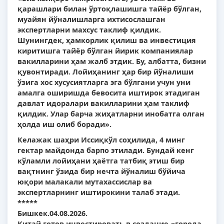
қарашлари билан ўртоқлашишга тайёр бўлган,
муайян йўналишларга ихтисослашган
экспертларни махсус таклиф қилдик.
Шунингдек, ҳамкорлик қилиш ва инвестиция
киритишга тайёр бўлган йирик компаниялар
вакилларини ҳам жалб этдик. Бу, албатта, бизни
қувонтиради. Лойиҳанинг ҳар бир йўналиши
ўзига хос хусусиятларга эга бўлгани учун уни
амалга оширишда бевосита иштирок этадиган
давлат идоралари вакилларини ҳам таклиф
қилдик. Улар барча жиҳатларни инобатга олган
ҳолда иш олиб боради».
Келажак шаҳри Иссиқкўл соҳилида, 4 минг
гектар майдонда барпо этилади. Бундай кенг
кўламли лойиҳани ҳаётга татбиқ этиш бир
вақтнинг ўзида бир нечта йўналиш бўйича
юқори малакали мутахассислар ва
экспертларнинг иштирокини талаб этади.
*****
Бишкек.04.08.2026.
Китай готов инвестировать в создание «города