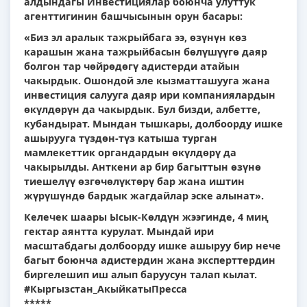
алдындагы Инвестициялар боюнча улуттук
агенттигинин башчысынын орун басары:
«Биз эл аралык тажрыйбага ээ, өзүнүн көз
карашын жана тажрыйбасын бөлүшүүгө даяр
болгон тар чөйрөдөгү адистерди атайын
чакырдык. Ошондой эле кызматташууга жана
инвестиция салууга даяр ири компаниялардын
өкүлдөрүн да чакырдык. Бул бизди, албетте,
кубандырат. Мындан тышкары, долбоорду ишке
ашырууга түздөн-түз катыша турган
мамлекеттик органдардын өкүлдөрү да
чакырылды. Анткени ар бир багыттын өзүнө
тиешелүү өзгөчөлүктөрү бар жана иштин
жүрүшүндө бардык жагдайлар эске алынат».
Келечек шаары Ысык-Көлдүн жээгинде, 4 миң
гектар аянтта курулат. Мындай ири
масштабдагы долбоорду ишке ашыруу бир нече
багыт боюнча адистердин жана эксперттердин
биргелешип иш алып баруусун талап кылат.
#Кыргызстан_АкыйкатыПресса
*****