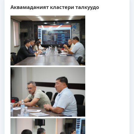
Аквамаданият кластери талкуудо