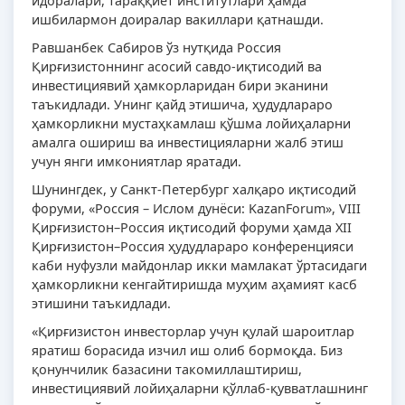
идоралари, тараққиёт институтлари ҳамда
ишбилармон доиралар вакиллари қатнашди.
Равшанбек Сабиров ўз нутқида Россия
Қирғизистоннинг асосий савдо-иқтисодий ва
инвестициявий ҳамкорларидан бири эканини
таъкидлади. Унинг қайд этишича, ҳудудлараро
ҳамкорликни мустаҳкамлаш қўшма лойиҳаларни
амалга ошириш ва инвестицияларни жалб этиш
учун янги имкониятлар яратади.
Шунингдек, у Санкт-Петербург халқаро иқтисодий
форуми, «Россия – Ислом дунёси: KazanForum», VIII
Қирғизистон–Россия иқтисодий форуми ҳамда XII
Қирғизистон–Россия ҳудудлараро конференцияси
каби нуфузли майдонлар икки мамлакат ўртасидаги
ҳамкорликни кенгайтиришда муҳим аҳамият касб
этишини таъкидлади.
«Қирғизистон инвесторлар учун қулай шароитлар
яратиш борасида изчил иш олиб бормоқда. Биз
қонунчилик базасини такомиллаштириш,
инвестициявий лойиҳаларни қўллаб-қувватлашнинг