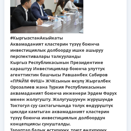
#КыргызстанАкыйкаты
Аквамаданият кластерин түзүү боюнча
инвестициялык долбоорду ишке ашыруу
перспективалары талкууланды
Кыргыз Республикасынын Президентине
караштуу Инвестициялар боюнча улуттук
агенттиктин башчысы Равшанбек Сабиров
«ПРАЙМ ФИШ» ЖЧКсынын өкүлү Жыргалбек
Орозалиев жана Түркия Республикасынын
аквамаданият боюнча инженери Эрдем Фарух
менен жолугушту. Жолугушуунун жүрүшүндө
Токтогул суу сактагычында толук өндүрүштүк
циклди камтыган аквамаданият кластерин
түзүү боюнча инвестициялык долбоордун
концепциясы сунушталды.
Тараптар балык өстүрүүнү, тоют өндүрүүнү,