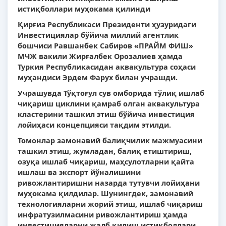
истиқболлари муҳокама қилинди
Қирғиз Республикаси Президенти ҳузуридаги
Инвестициялар бўйича миллий агентлик
бошчиси Равшанбек Сабиров «ПРАЙМ ФИШ»
МЧЖ вакили Жирғалбек Орозалиев ҳамда
Туркия Республикасидан аквакультура соҳаси
муҳандиси Эрдем Фарух билан учрашди.
Учрашувда Тўқтоғул сув омборида тўлиқ ишлаб
чиқариш циклини қамраб олган аквакультура
кластерини ташкил этиш бўйича инвестиция
лойиҳаси концепцияси тақдим этилди.
Томонлар замонавий балиқчилик мажмуасини
ташкил этиш, жумладан, балиқ етиштириш,
озуқа ишлаб чиқариш, маҳсулотларни қайта
ишлаш ва экспорт йўналишини
ривожлантиришни назарда тутувчи лойиҳани
муҳокама қилдилар. Шунингдек, замонавий
технологияларни жорий этиш, ишлаб чиқариш
инфратузилмасини ривожлантириш ҳамда
инвестицияларни жалб қилиш истиқболлари