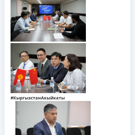
#КыргызстанАкыйкаты