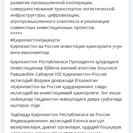
развития промышленной кооперации,
совершенствования транспортно-логистической
инфраструктуры, цифровизации,
агропромышленного комплекса и реализации
совместных инвестиционных проектов.
*****
#ҚирғизистонҲақиқати
Қирғизистон ва Россия инвестиция ҳамкорлиги учун
янги имкониятлар
Қирғизистон Республикаси Президенти ҳузуридаги
Инвестициялар бўйича миллий агентлик бошчиси
Равшанбек Сабиров VIII Қирғизистон–Россия
иқтисодий форуми доирасида ўтказилган
«Қирғизистон ва Россия ҳудудларининг савдо-
иқтисодий ва инвестициявий ҳамкорлиги. Энг яхши
лойиҳалар тақдимоти» мавзусидаги давра суҳбатида
иштирок этди.
Тадбирда Қирғизистон Республикаси ва Россия
Федерациясининг иқтисодий блокка масъул
вазирликлари, давлат органлари, ҳудудий бошқарув