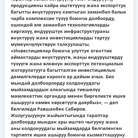
продукцияны кайра иштетүүнү жана экспорттук
багытты өнүктүрүүнү камтыган заманбап балык
чарба комплексин түзүү боюнча долбоорду,
ошондой эле заманбап технологияларды
киргизүү, өндүрүштүк инфраструктураны
өнүктүрүү жана инвестицияларды тартуу
мүмкүнчүлүктөрүн талкуулашты.
«Инвестициялар боюнча улуттук агенттик
аймактарды өнүктүрүүгө, жаңы өндүрүштөрдү
түзүүгө жана өлкөнүн экспорттук потенциалын
жогорулатууга багытталган инвестициялык
демилгелерди кароого ар дайым ачык. Биз
мындай долбоорлорду колдонуудагы
мыйзамдардын алкагында тиешелүү
мамлекеттик органдар менен биргеликте ишке
ашырууга көмөк көрсөтүүгө даярбыз», — деп
белгиледи Равшанбек Сабиров.
Жолугушуунун жыйынтыгында тараптар
долбоорду мындан ары иштеп чыгууну жана
аны колдонуудагы мыйзамдарда белгиленген
тартипте ишке ашыруу боюнча кызматташууну