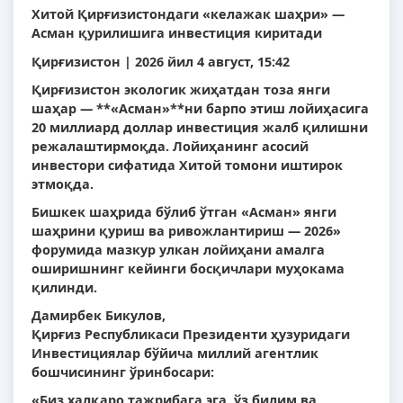
Хитой Қирғизистондаги «келажак шаҳри» —
Асман қурилишига инвестиция киритади
Қирғизистон | 2026 йил 4 август, 15:42
Қирғизистон экологик жиҳатдан тоза янги
шаҳар — **«Асман»**ни барпо этиш лойиҳасига
20 миллиард доллар инвестиция жалб қилишни
режалаштирмоқда. Лойиҳанинг асосий
инвестори сифатида Хитой томони иштирок
этмоқда.
Бишкек шаҳрида бўлиб ўтган «Асман» янги
шаҳрини қуриш ва ривожлантириш — 2026»
форумида мазкур улкан лойиҳани амалга
оширишнинг кейинги босқичлари муҳокама
қилинди.
Дамирбек Бикулов,
Қирғиз Республикаси Президенти ҳузуридаги
Инвестициялар бўйича миллий агентлик
бошчисининг ўринбосари:
«Биз халқаро тажрибага эга, ўз билим ва