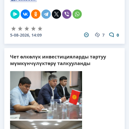
5-08-2026, 14:09
7
0
Чет өлкөлүк инвестицияларды тартуу
мүмкүнчүлүктөрү талкууланды