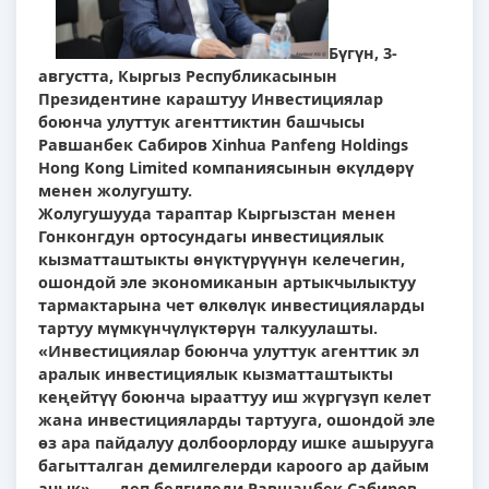
Бүгүн, 3-
августта, Кыргыз Республикасынын
Президентине караштуу Инвестициялар
боюнча улуттук агенттиктин башчысы
Равшанбек Сабиров Xinhua Panfeng Holdings
Hong Kong Limited компаниясынын өкүлдөрү
менен жолугушту.
Жолугушууда тараптар Кыргызстан менен
Гонконгдун ортосундагы инвестициялык
кызматташтыкты өнүктүрүүнүн келечегин,
ошондой эле экономиканын артыкчылыктуу
тармактарына чет өлкөлүк инвестицияларды
тартуу мүмкүнчүлүктөрүн талкуулашты.
«Инвестициялар боюнча улуттук агенттик эл
аралык инвестициялык кызматташтыкты
кеңейтүү боюнча ырааттуу иш жүргүзүп келет
жана инвестицияларды тартууга, ошондой эле
өз ара пайдалуу долбоорлорду ишке ашырууга
багытталган демилгелерди кароого ар дайым
ачык», — деп белгиледи Равшанбек Сабиров.