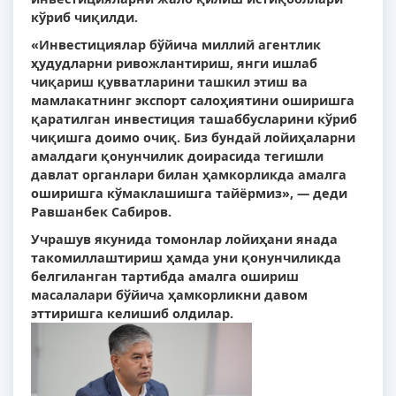
кўриб чиқилди.
«Инвестициялар бўйича миллий агентлик
ҳудудларни ривожлантириш, янги ишлаб
чиқариш қувватларини ташкил этиш ва
мамлакатнинг экспорт салоҳиятини оширишга
қаратилган инвестиция ташаббусларини кўриб
чиқишга доимо очиқ. Биз бундай лойиҳаларни
амалдаги қонунчилик доирасида тегишли
давлат органлари билан ҳамкорликда амалга
оширишга кўмаклашишга тайёрмиз», — деди
Равшанбек Сабиров.
Учрашув якунида томонлар лойиҳани янада
такомиллаштириш ҳамда уни қонунчиликда
белгиланган тартибда амалга ошириш
масалалари бўйича ҳамкорликни давом
эттиришга келишиб олдилар.