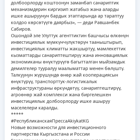
долбоорлорду коштоонун заманбап санариптик
механизмдерин киргизип жатабыз жана аларды
ишке ашыруунун бардык этаптарында ар тараптуу
колдоо көрсөтүүгө даярбыз», — деди Равшанбек
Сабиров.
Ошондой эле Улуттук агенттиктин башчысы өлкөнүн
инвестициялык мүмкүнчүлүктөрүн тааныштырып,
инвестициялык климатты жакшыртуу, мамлекеттик
кызматтарды санариптештирүү жана инновациялык
экономиканы өнүктүрүүгө багытталган мыйзамдык
демилгелер тууралуу маалыматтар менен бөлүштү.
Талкуунун жүрүшүндө өнөр жай кооперациясын
өнүктүрүү, транспорттук-логистикалык
инфраструктураны өркүндөтүү, санариптештирүү,
агроөнөр жай комплекси жана биргелешкен
инвестициялык долбоорлорду ишке ашыруу
маселелери каралды.
*****
#РеспубликанскаяПрессаAkiykatKG
Новые возможности для инвестиционного
партнерства Кыргызстана и России