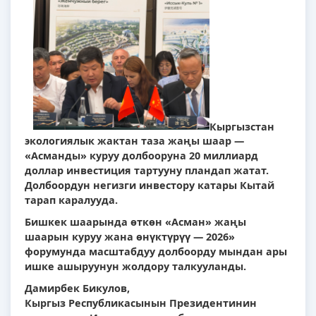
Кыргызстан
экологиялык жактан таза жаңы шаар —
«Асманды» куруу долбооруна 20 миллиард
доллар инвестиция тартууну пландап жатат.
Долбоордун негизги инвестору катары Кытай
тарап каралууда.
Бишкек шаарында өткөн «Асман» жаңы
шаарын куруу жана өнүктүрүү — 2026»
форумунда масштабдуу долбоорду мындан ары
ишке ашыруунун жолдору талкууланды.
Дамирбек Бикулов,
Кыргыз Республикасынын Президентинин