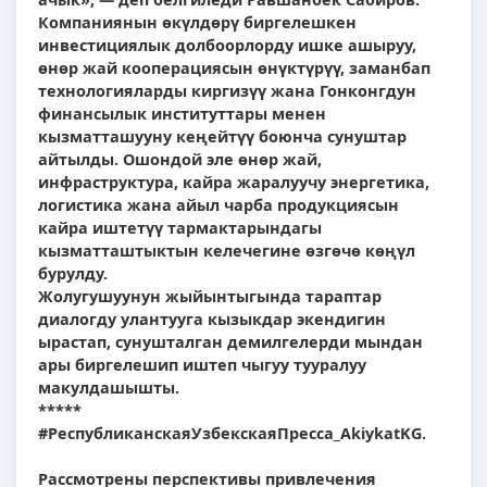
Компаниянын өкүлдөрү биргелешкен
инвестициялык долбоорлорду ишке ашыруу,
өнөр жай кооперациясын өнүктүрүү, заманбап
технологияларды киргизүү жана Гонконгдун
финансылык институттары менен
кызматташууну кеңейтүү боюнча сунуштар
айтылды. Ошондой эле өнөр жай,
инфраструктура, кайра жаралуучу энергетика,
логистика жана айыл чарба продукциясын
кайра иштетүү тармактарындагы
кызматташтыктын келечегине өзгөчө көңүл
бурулду.
Жолугушуунун жыйынтыгында тараптар
диалогду улантууга кызыкдар экендигин
ырастап, сунушталган демилгелерди мындан
ары биргелешип иштеп чыгуу тууралуу
макулдашышты.
*****
#РеспубликанскаяУзбекскаяПресса_AkiykatKG.
Рассмотрены перспективы привлечения