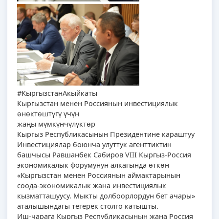
#КыргызстанАкыйкаты
Кыргызстан менен Россиянын инвестициялык
өнөктөштүгү үчүн
жаңы мүмкүнчүлүктөр
Кыргыз Республикасынын Президентине караштуу
Инвестициялар боюнча улуттук агенттиктин
башчысы Равшанбек Сабиров VIII Кыргыз-Россия
экономикалык форумунун алкагында өткөн
«Кыргызстан менен Россиянын аймактарынын
соода-экономикалык жана инвестициялык
кызматташуусу. Мыкты долбоорлордун бет ачары»
аталышындагы тегерек столго катышты.
Иш-чарага Кыргыз Республикасынын жана Россия