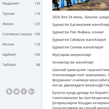
Маданият
133
Туризм
118
2026 йил 24 июнь, Бишкек шаҳри
Жаҳон
125
Ҳурматли Қасималиев жаноблар
Ҳурматли Пяо Янфань хоним!
Соғлиқни сақлаш
106
Ҳурматли Сабиров жаноблари!
Молия
118
Ҳурматли Салиев жаноблари!
Адабиёт
106
Муҳтарам меҳмонлар!
Хонимлар ва жаноблар!
Тиббиёт
88
Шанхай ҳамкорлик ташкилотини
этилганимдан ғоят мамнунман. 
форумнинг очилиши муносабати
юксак даражадаги меҳмондўстли
.
Бугунги кунда дунёда юз бераёт
томонламалик ва протекционизм
ўзгаришларни бошдан кечирмоқда
технологиялар ва сунъий интелл