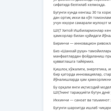
сифатида белгилаб келмоқда.
Бугунги кунда кенгаш 30 та хор
дан ортиқ икки ва кўп томонла
учун юқори самарали мулоқот 
ШҲТ Хитой Ишбилармонлар кенг
ҳамкорлар билан қуйидаги йўн
Биринчи — инновацион ривожл
Биз «Шанхай руҳи» тамойиллари
манфаатлардан фойдаланиш при
қувватлашга тайёрмиз.
Қишлоқ хўжалиги, энергетика, 
бир қаторда инновациялар, ста
йўналишларда ҳам ҳамкорликни 
Бу орқали янги иқтисодий модел
ШҲТнинг тараққиёти бутун дунё
Иккинчи — саноат ва таъминот
Бугунги шароитда ишлаб чиқар