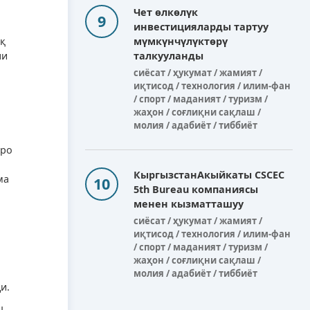
Чет өлкөлүк
инвестицияларды тартуу
мүмкүнчүлүктөрү
қ
талкууланды
ни
сиёсат / ҳукумат / жамият /
иқтисод / технология / илим-фан
/ спорт / маданият / туризм /
жаҳон / соғлиқни сақлаш /
молия / адабиёт / тиббиёт
аро
КыргызстанАкыйкаты CSCEC
ма
5th Bureau компаниясы
менен кызматташуу
сиёсат / ҳукумат / жамият /
иқтисод / технология / илим-фан
/ спорт / маданият / туризм /
жаҳон / соғлиқни сақлаш /
молия / адабиёт / тиббиёт
и.
ш,