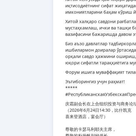
иқтисодиётнинг сифат жиҳатида
имкониятларини баҳам кўриш й
Хитой халқаро савдони рағбатл
мустаҳкамлаш, ички ва ташқи б
вазифасини бажаришда давом э
Биз аъзо давлатлар тадбиркорл
ишбилармон доиралар ўртасида
орқали савдо ҳажмини ошириш,
юқори сифатли тараққиётига му
Форум ишига муваффақият тила
Эътиборингиз учун раҳмат!
*****
#РеспубликанскаяУзбекскаяПре
庆霜副会长在上合组织投资与商务论
（2026年6月24日14:30，比什凯克
喜来登酒店，宴会厅）
尊敬的卡瑟马利耶夫主席，
尊敬的朴扬帆副秘书长，