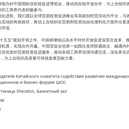
持续办好中国国际供应链促进博览会，推动供应链开放合作，与上合组织
组织工商界代表积极参与。
利化进程。我们愿以全球贸易投资促进峰会等高级别经贸活动为平台，与
由流动的有效路径，推动上合组织在贸易和投资自由化便利化方面作出更
策环境。
“十五五”规划开局之年。中国将继续以高水平对外开放促进深层次改革、
展机遇，实现合作共赢。中国贸促会也将一如既往发挥联通政企、融通内
提供优质的贸易投资促进服务，推动各国工商界加强沟通交流，深化务实
能，为上合组织高质量可持续发展贡献力量。
едателя Китайского комитета содействия развитию междунар
иционном и бизнес-форуме ШОС
остиница Sheraton, Банкетный зал
в!
!