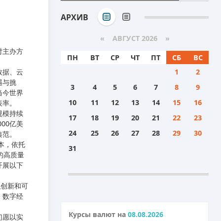
АРХИВ
«
АВГУСТ 2026 »
对主办方
ПН
ВТ
СР
ЧТ
ПТ
СБ
ВС
数据、云
1
2
遇与挑
3
4
5
6
7
8
9
当今世界
10
11
12
13
14
15
16
表率。
规模持续
17
18
19
20
21
22
23
00亿美
24
25
26
27
28
29
30
典范。
本，依托
31
的高质量
开展以下
织创新和可
、数字经
Курсы валют на
08.08.2026
们愿以实