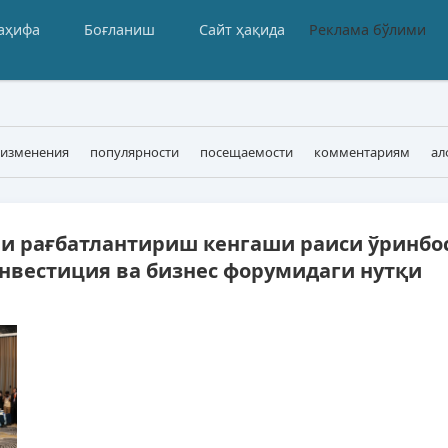
аҳифа
Боғланиш
Сайт ҳақида
Реклама бўлими
 изменения
популярности
посещаемости
комментариям
ал
ица 3
ни рағбатлантириш кенгаши раиси ўринбо
вестиция ва бизнес форумидаги нутқи