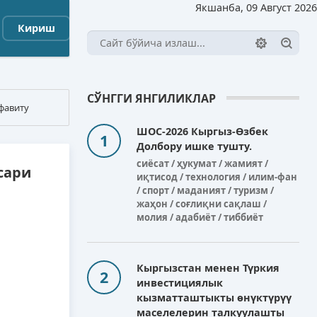
Якшанба, 09 Август 2026
Кириш
СЎНГГИ ЯНГИЛИКЛАР
фавиту
ШОС-2026 Кыргыз-Өзбек
Долбору ишке тушту.
сиёсат / ҳукумат / жамият /
сари
иқтисод / технология / илим-фан
/ спорт / маданият / туризм /
жаҳон / соғлиқни сақлаш /
молия / адабиёт / тиббиёт
Кыргызстан менен Түркия
инвестициялык
кызматташтыкты өнүктүрүү
маселелерин талкуулашты