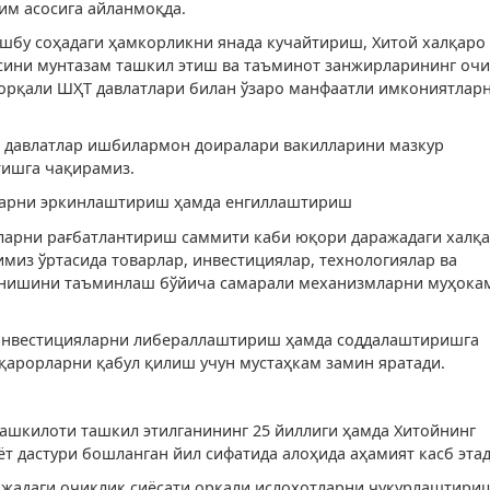
им асосига айланмоқда.
ушбу соҳадаги ҳамкорликни янада кучайтириш, Хитой халқаро
сини мунтазам ташкил этиш ва таъминот занжирларининг очи
орқали ШҲТ давлатлари билан ўзаро манфаатли имкониятлар
о давлатлар ишбилармон доиралари вакилларини мазкур
тишга чақирамиз.
ларни эркинлаштириш ҳамда енгиллаштириш
яларни рағбатлантириш саммити каби юқори даражадаги халқ
миз ўртасида товарлар, инвестициялар, технологиялар ва
анишини таъминлаш бўйича самарали механизмларни муҳока
а инвестицияларни либераллаштириш ҳамда соддалаштиришга
 қарорларни қабул қилиш учун мустаҳкам замин яратади.
ашкилоти ташкил этилганининг 25 йиллиги ҳамда Хитойнинг
т дастури бошланган йил сифатида алоҳида аҳамият касб этад
ажадаги очиқлик сиёсати орқали ислоҳотларни чуқурлаштири