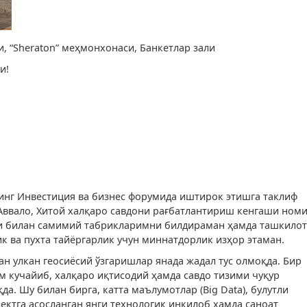
, “Sheraton” меҳмонхонаси, Банкетлар зали
и!
нг Инвестиция ва бизнес форумида иштирок этишга таклиф
Аввало, Хитой халқаро савдони рағбатлантириш кенгаши ном
 билан самимий табрикларимни билдираман ҳамда ташкилот
к ва пухта тайёргарлик учун миннатдорлик изҳор этаман.
ган улкан геосиёсий ўзгаришлар янада жадал тус олмоқда. Бир
 кучайиб, халқаро иқтисодий ҳамда савдо тизими чуқур
. Шу билан бирга, катта маълумотлар (Big Data), булутли
ектга асосланган янги технологик инқилоб ҳамда саноат