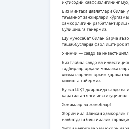
иқтисодий хавфсизлигининг муҳ
Биз минтақа давлатлари билан 
таъминот занжирлари кўргазма
ҳамкорлигини рағбатлантириш 
бўлишишга тайёрмиз.
Шу муносабат билан барча аъз
ташаббусларда фаол иштирок э
Учинчи — савдо ва инвестиция
Биз Глобал савдо ва инвестици
тадбирлар орқали мамлакатлари
хизматларнинг эркин ҳаракатл
қилишга тайёрмиз.
Бу эса ШҲТ доирасида савдо в
қаратилган янги институционал
Хонимлар ва жаноблар!
Жорий йил Шанхай ҳамкорлик т
навбатдаги беш йиллик тараққиё
Хитой келгусида ҳам юқори дар