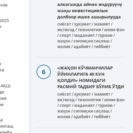
алкагында айнек өндүрүүчү
учли
жаңы инвестициялык
долбоор ишке ашырылууда
2025
сиёсат / ҳукумат / жамият /
и
иқтисод / технология / илим-фан
/ спорт / маданият / туризм /
жаҳон / соғлиқни сақлаш /
молия / адабиёт / тиббиёт
и
«ЖАҲОН КЎЧМАНЧИЛАР
ги
ЎЙИНЛАРИГА 40 КУН
ҚОЛДИ!» НОМИДАГИ
д АҚШ
РАСМИЙ ТАДБИР БЎЛИБ ЎТДИ
ди.
сиёсат / ҳукумат / жамият /
рик
иқтисод / технология / илим-фан
ри
/ спорт / маданият / туризм /
жаҳон / соғлиқни сақлаш /
молия / адабиёт / тиббиёт
ва
кенгаш
вазифа