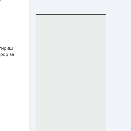
штириш
рор ва