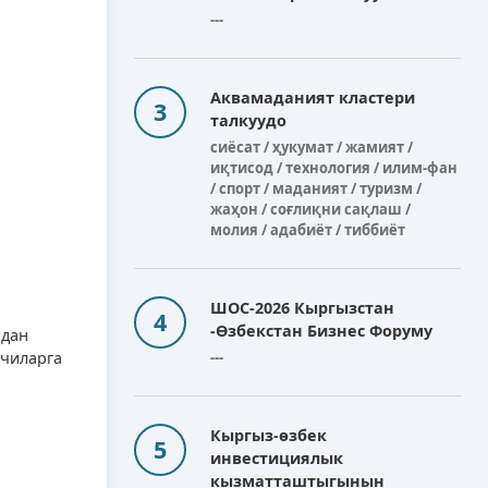
---
Аквамаданият кластери
талкуудо
сиёсат / ҳукумат / жамият /
иқтисод / технология / илим-фан
/ спорт / маданият / туризм /
жаҳон / соғлиқни сақлаш /
молия / адабиёт / тиббиёт
ШОС-2026 Кыргызстан
-Өзбекстан Бизнес Форуму
идан
чиларга
---
Кыргыз-өзбек
инвестициялык
кызматташтыгынын