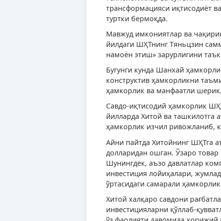
трансформацияси иқтисодиёт ва
туртки бермоқда.
Мавжуд имкониятлар ва чақириқ
йилдаги ШҲТнинг Тяньцзин сам
намоён этиш» зарурлигини таък
Бугунги кунда Шанхай ҳамкорли
конструктив ҳамкорликни таъми
ҳамкорлик ва манфаатли шерикл
Савдо-иқтисодий ҳамкорлик ШҲТ
йилларда Хитой ва ташкилотга а
ҳамкорлик изчил ривожланиб, к
Айни пайтда Хитойнинг ШҲТга 
долларидан ошган. Ўзаро товар
Шунингдек, аъзо давлатлар ком
инвестиция лойиҳалари, жумлад
ўртасидаги самарали ҳамкорлик
Хитой халқаро савдони рағбатл
инвестицияларни қўллаб-қувват
ўз фаолияти давомида хорижий 