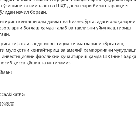
н ўсишини таъминлаш ва ШҲТ давлатлари билан тараққиёт
ўлидан изчил боради.
антириш кенгаши ҳам давлат ва бизнес ўртасидаги алоқаларни
озорларни боғлаш ҳамда талаб ва таклифни уйғунлаштириш
тади.
арига сифатли савдо-инвестиция хизматларини кўрсатиш,
ги мулоқотни кенгайтириш ва амалий ҳамкорликни чуқурла
 инвестициявий фаолликни кучайтириш ҳамда ШҲТнинг барқа
носиб ҳисса қўшишга интиламиз.
йман!
ссаAkikatKG
坛的发言