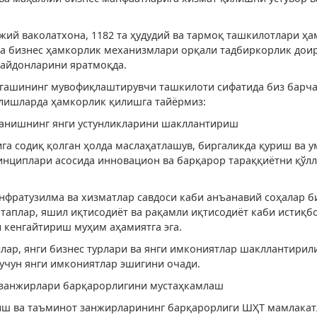
ижий ваколатхона, 1182 та ҳудудий ва тармоқ ташкилотлари ҳа
ма бизнес ҳамкорлик механизмлари орқали тадбиркорлик дои
майдонларини яратмоқда.
ашининг мувофиқлаштирувчи ташкилоти сифатида биз барч
алишларда ҳамкорлик қилишга тайёрмиз:
анишнинг янги устунликларини шакллантириш
га содиқ қолган ҳолда маслаҳатлашув, биргаликда қуриш ва 
нциплари асосида инновацион ва барқарор тараққиётни қўлл
инфратузилма ва хизматлар савдоси каби анъанавий соҳалар б
ртаплар, яшил иқтисодиёт ва рақамли иқтисодиёт каби истиқб
кенгайтириш муҳим аҳамиятга эга.
лар, янги бизнес турлари ва янги имкониятлар шакллантирил
 учун янги имкониятлар эшигини очади.
 занжирлари барқарорлигини мустаҳкамлаш
иш ва таъминот занжирларининг барқарорлиги ШҲТ мамлакат