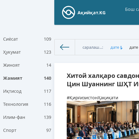
Бош с
Ақийқат.KG
Сиёсат
109
саралаш...:
дате
дате
Ҳукумат
123
Ақийқат.KG
»
Жамият
» Стран
Жиноят
14
Хитой халқаро савдо
Жамият
140
Цин Шуаннинг ШҲТ Ин
Иқтисод
117
#ҚирғизистонҲақиқати
Технология
116
Илим-фан
139
Спорт
97