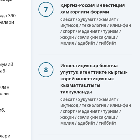
Қирғиз-Россия инвестиция
хамкорлиги форуми
мда 390
сиёсат / ҳукумат / жамият /
ралари
иқтисод / технология / илим-фан
/ спорт / маданият / туризм /
жаҳон / соғлиқни сақлаш /
а
молия / адабиёт / тиббиёт
умумий
Инвестициялар боюнча
аб-
улуттук агенттикте кыргыз-
корей инвестициялык
кызматташтыгы
илан
талкууланды
олли
сиёсат / ҳукумат / жамият /
иқтисод / технология / илим-фан
иб,
/ спорт / маданият / туризм /
жаҳон / соғлиқни сақлаш /
молия / адабиёт / тиббиёт
лари