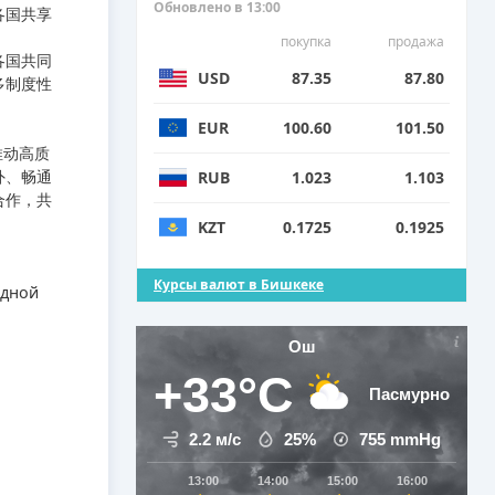
Обновлено в 13:00
各国共享
покупка
продажа
各国共同
USD
87.35
87.80
多制度性
EUR
100.60
101.50
推动高质
外、畅通
RUB
1.023
1.103
合作，共
KZT
0.1725
0.1925
Курсы валют в Бишкеке
одной
Ош
+33°C
Пасмурно
2.2 м/с
25%
755
mmHg
13:00
14:00
15:00
16:00
17:0