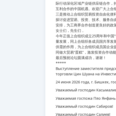
际行动深化区域产业链供应链合作，
互利合作的中国机遇。欢迎广大上合
三是推动上合组织贸易投资自由化便
探讨促进贸易、投资、技术、服务自
安排，为工商界合作创造更良好的政
女士们，先生们，
今年正值上合组织成立25周年和中国
量发展，同上合组织各成员国共享发
供需的作用，为上合组织成员国企业
同做大贸易“蛋糕”，激发投资合作动
最后预祝论坛圆满成功，谢谢！
*****
Выступление заместителя предс
торговли Цин Шуана на Инвест
24 июня 2026 года, г. Бишкек, г
Уважаемый господин Касымалие
Уважаемая госпожа Пяо Янфань
Уважаемый господин Сабиров!
Уважаемый господин Салиев!