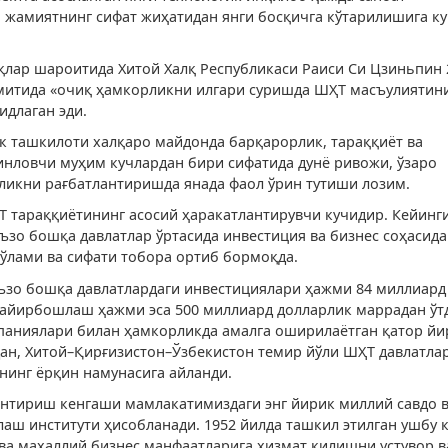
 жамиятнинг сифат жиҳатидан янги босқичга кўтарилишига к
лар шароитида Хитой Халқ Республикаси Раиси Си Цзиньпин 
митида «очиқ ҳамкорликни илгари суришда ШҲТ масъулиятин
идлаган эди.
к ташкилоти халқаро майдонда барқарорлик, тараққиёт ва
нловчи муҳим кучлардан бири сифатида дунё ривожи, ўзаро
икни рағбатлантиришда янада фаол ўрин тутиши лозим.
 тараққиётининг асосий ҳаракатлантирувчи кучидир. Кейинг
ъзо бошқа давлатлар ўртасида инвестиция ва бизнес соҳасида
ўлами ва сифати тобора ортиб бормоқда.
аъзо бошқа давлатлардаги инвестициялари ҳажми 84 миллиар
 айирбошлаш ҳажми эса 500 миллиард долларлик маррадан ўт
паниялари билан ҳамкорликда амалга оширилаётган қатор йи
ан, Хитой–Қирғизистон–Ўзбекистон темир йўли ШҲТ давлатла
нинг ёрқин намунасига айланди.
антириш кенгаши мамлакатимиздаги энг йирик миллий савдо 
лаш институти ҳисобланади. 1952 йилда ташкил этилган ушбу 
ва маҳаллий бизнес манфаатларига хизмат қилишни устувор 