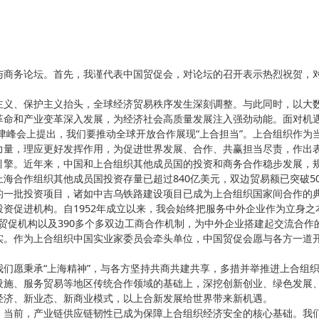
与商务论坛。首先，我谨代表中国贸促会，对论坛的召开表示热烈祝贺，
主义、保护主义抬头，全球经济贸易秩序发生深刻调整。与此同时，以大
革命和产业变革深入发展，为经济社会高质量发展注入强劲动能。面对机
天津峰会上提出，我们要推动全球开放合作展现“上合担当”。上合组织作为
力量，理应更好发挥作用，为促进世界发展、合作、共赢担当尽责，作出
引擎。近年来，中国和上合组织其他成员国的投资和商务合作稳步发展，
海合作组织其他成员国投资存量已超过840亿美元，双边贸易额已突破50
的一批投资项目，诸如中吉乌铁路建设项目已成为上合组织国家间合作的
资促进机构。自1952年成立以来，我会始终把服务中外企业作为立身之
行业贸促机构以及390多个多双边工商合作机制，为中外企业搭建起交流合作
实。作为上合组织中国实业家委员会牵头单位，中国贸促会愿与各方一道
们愿秉承“上海精神”，与各方坚持共商共建共享，多措并举推进上合组
设施、服务贸易等地区传统合作领域的基础上，深挖创新创业、绿色发展
经济、新业态、新商业模式，以上合新发展给世界带来新机遇。
。当前，产业链供应链韧性已成为保障上合组织经济安全的核心基础。我