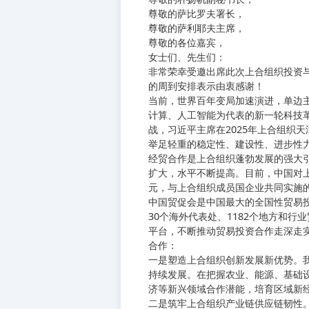
尊敬的萨比罗夫署长，
尊敬的萨利耶夫主席，
尊敬的各位嘉宾，
女士们、先生们：
非常荣幸受邀出席此次上合组织投资
的周到安排表示由衷感谢！
当前，世界百年变局加速演进，单边
计算、人工智能为代表的新一轮科技
战，习近平主席在2025年上合组织
举足轻重的稳定性、建设性、进步性
经贸合作是上合组织蓬勃发展的强大
扩大，水平不断提高。目前，中国对上
元，与上合组织成员国企业共同实施
中国贸促会是中国最大的全国性贸易投
30个海外代表处、1182个地方和
平台，不断推动贸易投资合作走深走
合作：
一是塑造上合组织创新发展新优势。我
持续发展。在把握农业、能源、基础
济等新兴领域合作潜能，培育区域新
二是筑牢上合组织产业链供应链韧性