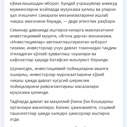
кўмаклашишдан иборат. Бундай учрашувлар мавжуд
муаммоларни жойларда муҳокама қилиш ва уларни
ҳал этишнинг самарали механизмларини ишлаб
чиқиш имконини беради, — деди агентлик раҳбари.
Семинар давомида иштирокчиларга мамлакатнинг
инвестициявий муҳити, «Ягона дарча» механизми,
«Инвестициялар» автоматлаштирилган ахборот
тизими, инвесторлар учун давлат томонидан тақдим
этиладиган қўллаб-қувватлаш чоралари ва
кафолатлар ҳақида батафсил маълумот берилди.
Шунингдек, инвестициявий лойиҳаларни амалга
ошириш, инвесторлар мурожаатларини кўриб
чиқиш ҳамда давлат-хусусий шериклик
лойиҳаларини ривожлантириш масалалари
муҳокама қилинди.
Тадбирда давлат ва маҳаллий ўзини ўзи бошқариш
органлари вакиллари, бизнес ҳамжамияти, соҳавий
ташкилотлар ҳамда халқаро ҳамкорлар иштирок
этди.