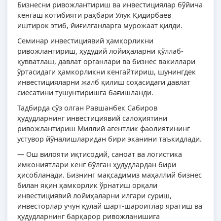
Бизнесни ривожлантириш ва инвестициялар бўйича
кенгаш котибияти раҳбари Улук Қидирбаев
иштирок этиб, йиғилганларга мурожаат қилди.
Семинар инвестициявий ҳамкорликни
ривожлантириш, ҳудудий лойиҳаларни қўллаб-
қувватлаш, давлат органлари ва бизнес вакиллари
ўртасидаги ҳамкорликни кенгайтириш, шунингдек
инвестицияларни жалб қилиш соҳасидаги давлат
сиёсатини тушунтиришга бағишланди.
Тадбирда сўз олган Равшанбек Сабиров
ҳудудларнинг инвестициявий салоҳиятини
ривожлантириш Миллий агентлик фаолиятининг
устувор йўналишларидан бири эканини таъкидлади.
— Ош вилояти иқтисодий, саноат ва логистика
имкониятлари кенг бўлган ҳудудлардан бири
ҳисобланади. Бизнинг мақсадимиз маҳаллий бизнес
билан яқин ҳамкорлик ўрнатиш орқали
инвестициявий лойиҳаларни илгари суриш,
инвесторлар учун қулай шарт-шароитлар яратиш ва
ҳудудларнинг барқарор ривожланишига