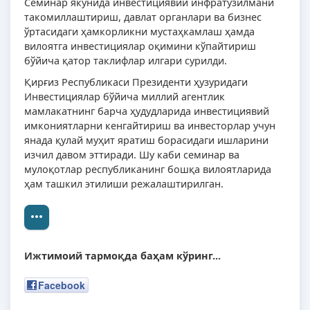
Семинар якунида инвестициявий инфратузилмани
такомиллаштириш, давлат органлари ва бизнес
ўртасидаги ҳамкорликни мустаҳкамлаш ҳамда
вилоятга инвестициялар оқимини кўпайтириш
бўйича қатор таклифлар илгари сурилди.
Қирғиз Республикаси Президенти ҳузуридаги
Инвестициялар бўйича миллий агентлик
мамлакатнинг барча ҳудудларида инвестициявий
имкониятларни кенгайтириш ва инвесторлар учун
янада қулай муҳит яратиш борасидаги ишларини
изчил давом эттиради. Шу каби семинар ва
мулоқотлар республиканинг бошқа вилоятларида
ҳам ташкил этилиши режалаштирилган.
Ижтимоий тармоқда баҳам кўринг...
Facebook