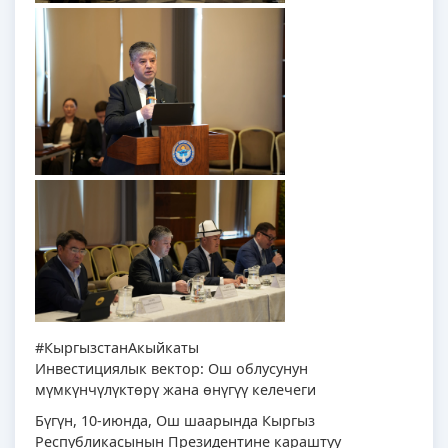
#КыргызстанАкыйкаты
Инвестициялык вектор: Ош облусунун
мүмкүнчүлүктөрү жана өнүгүү келечеги
Бүгүн, 10-июнда, Ош шаарында Кыргыз
Республикасынын Президентине караштуу