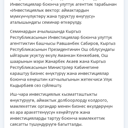
Инвестициялар боюнча улуттук агенттик тарабынан
«Инвестициялык вектор: аймактардын
мүмкүнчүлүктөрү жана туруктуу өнүгүүсү»
аталышындагы семинар өткөрүлдү.
Семинардын ачылышында Кыргыз
Республикасынын Инвестициялар боюнча улуттук
агенттиктин башчысы Равшанбек Сабиров, Кыргыз
Республикасынын Президентинин Ош облусундагы
ыйгарым укуктуу өкүлү Аманкан Кенжебаев, Ош
шаарынын мэри Жанарбек Акаев жана Кыргыз
Республикасынын Министрлер Кабинетине
караштуу Бизнес өнүктүрүү жана инвестициялар
боюнча кеңештин катчылыгынын жетекчиси Улук
Кыдырбаев сөз сүйлөштү.
Иш-чара инвестициялык кызматташтыкты
өнүктүрүүгө, аймактык долбоорлорду колдоого,
мамлекеттик органдар менен бизнес өкүлдөрүнүн
өз ара аракеттенүүсүн кеңейтүүгө жана
инвестицияларды тартуу боюнча мамлекеттик
саясатты түшүндүрүүгө багытталды.