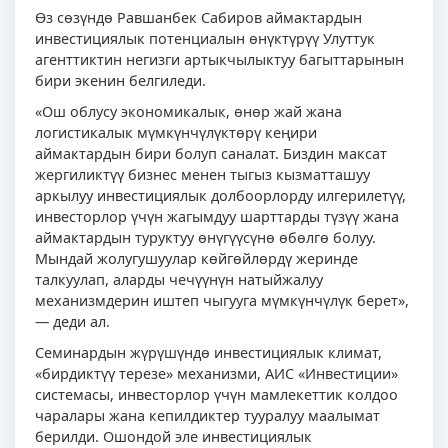
Өз сөзүндө Равшанбек Сабиров аймактардын
инвестициялык потенциалын өнүктүрүү Улуттук
агенттиктин негизги артыкчылыктуу багыттарынын
бири экенин белгиледи.
«Ош облусу экономикалык, өнөр жай жана
логистикалык мүмкүнчүлүктөрү кеңири
аймактардын бири болуп саналат. Биздин максат
жергиликтүү бизнес менен тыгыз кызматташуу
аркылуу инвестициялык долбоорлорду илгерилетүү,
инвесторлор үчүн жагымдуу шарттарды түзүү жана
аймактардын туруктуу өнүгүүсүнө өбөлгө болуу.
Мындай жолугушуулар көйгөйлөрдү жеринде
талкуулап, аларды чечүүнүн натыйжалуу
механизмдерин иштеп чыгууга мүмкүнчүлүк берет»,
— деди ал.
Семинардын жүрүшүндө инвестициялык климат,
«бирдиктүү терезе» механизми, АИС «Инвестиции»
системасы, инвесторлор үчүн мамлекеттик колдоо
чаралары жана кепилдиктер тууралуу маалымат
берилди. Ошондой эле инвестициялык