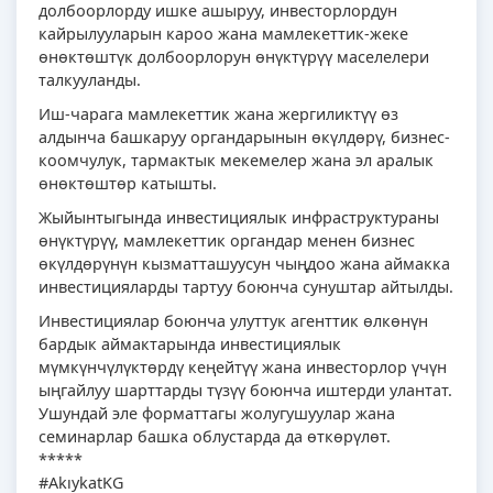
долбоорлорду ишке ашыруу, инвесторлордун
кайрылууларын кароо жана мамлекеттик-жеке
өнөктөштүк долбоорлорун өнүктүрүү маселелери
талкууланды.
Иш-чарага мамлекеттик жана жергиликтүү өз
алдынча башкаруу органдарынын өкүлдөрү, бизнес-
коомчулук, тармактык мекемелер жана эл аралык
өнөктөштөр катышты.
Жыйынтыгында инвестициялык инфраструктураны
өнүктүрүү, мамлекеттик органдар менен бизнес
өкүлдөрүнүн кызматташуусун чыңдоо жана аймакка
инвестицияларды тартуу боюнча сунуштар айтылды.
Инвестициялар боюнча улуттук агенттик өлкөнүн
бардык аймактарында инвестициялык
мүмкүнчүлүктөрдү кеңейтүү жана инвесторлор үчүн
ыңгайлуу шарттарды түзүү боюнча иштерди улантат.
Ушундай эле форматтагы жолугушуулар жана
семинарлар башка облустарда да өткөрүлөт.
*****
#AkıykatKG