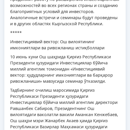
возможностей во всех регионах страны и созданию
благоприятных условий для инвесторов.
Аналогичные встречи и семинары будут проведены
и в других областях Кыргызской Республики.
*****
Инвестициявий вектор: Ош вилоятининг
имкониятлари ва ривожланиш истиқболлари
10 июнь куни Ош шаҳрида Қирғиз Республикаси
Президенти ҳузуридаги Инвестициялар бўйича
миллий агентлик томонидан «Инвестициявий
вектор: ҳудудларнинг имкониятлари ва барқарор
ривожланиши» мавзусида семинар ўтказилди.
Тадбирнинг очилиш маросимида Қирғиз
Республикаси Президенти ҳузуридаги
Инвестициялар бўйича миллий агентлик директори
Равшанбек Сабиров, Президентнинг Ош
вилоятидаги ваколатли вакили Аманкан Кенжебаев,
Ош шаҳри мэри Жанарбек Акаев ҳамда Қирғиз
Республикаси Вазирлар Маҳкамаси ҳузуридаги